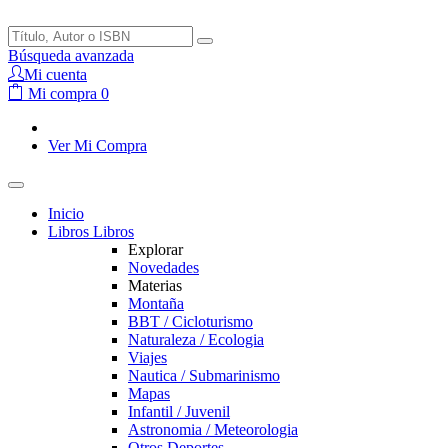
Búsqueda avanzada
Mi cuenta
Mi compra
0
Ver Mi Compra
Inicio
Libros
Libros
Explorar
Novedades
Materias
Montaña
BBT / Cicloturismo
Naturaleza / Ecologia
Viajes
Nautica / Submarinismo
Mapas
Infantil / Juvenil
Astronomia / Meteorologia
Otros Deportes