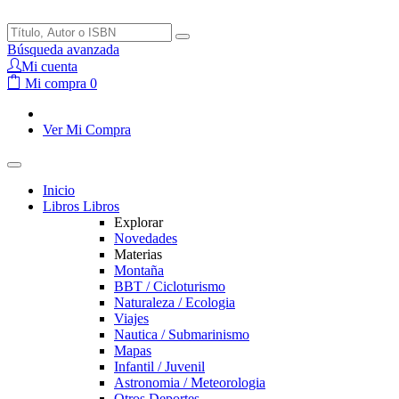
Búsqueda avanzada
Mi cuenta
Mi compra
0
Ver Mi Compra
Inicio
Libros
Libros
Explorar
Novedades
Materias
Montaña
BBT / Cicloturismo
Naturaleza / Ecologia
Viajes
Nautica / Submarinismo
Mapas
Infantil / Juvenil
Astronomia / Meteorologia
Otros Deportes