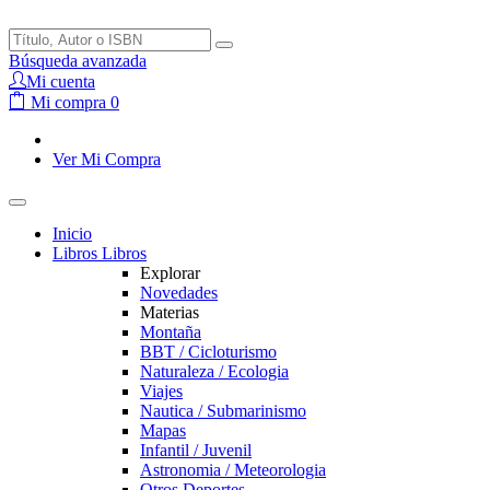
Búsqueda avanzada
Mi cuenta
Mi compra
0
Ver Mi Compra
Inicio
Libros
Libros
Explorar
Novedades
Materias
Montaña
BBT / Cicloturismo
Naturaleza / Ecologia
Viajes
Nautica / Submarinismo
Mapas
Infantil / Juvenil
Astronomia / Meteorologia
Otros Deportes