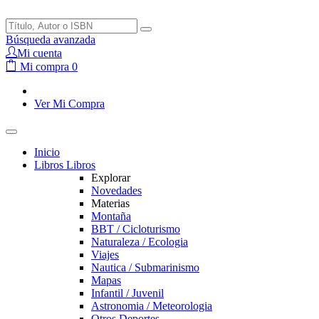
Búsqueda avanzada
Mi cuenta
Mi compra
0
Ver Mi Compra
Inicio
Libros
Libros
Explorar
Novedades
Materias
Montaña
BBT / Cicloturismo
Naturaleza / Ecologia
Viajes
Nautica / Submarinismo
Mapas
Infantil / Juvenil
Astronomia / Meteorologia
Otros Deportes